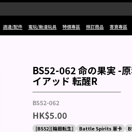
週邊/配件
電玩/動漫玩具
特價專區
預訂商品
寄賣專區
BS52-062 命の果実
イアッド 転醒R
BS52-062
HK$5.00
[BS52][輪廻転生]
Battle Spirits 單卡
B