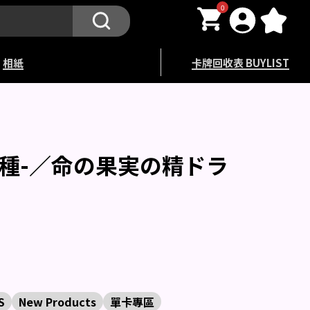
0
相紙
卡牌回收表 BUYLIST
 -原種-／命の果実の精ドラ
S
New Products
單卡專區