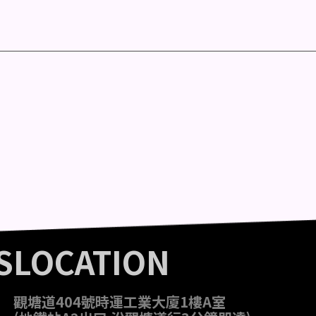
S
LOCATION
觀塘道404號時運工業大廈1樓A室