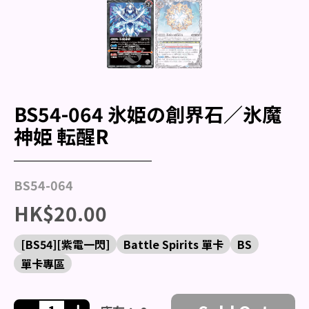
BS54-064 氷姫の創界石／氷魔
神姫 転醒R
BS54-064
HK$20.00
[BS54][紫電一閃]
Battle Spirits 單卡
BS
單卡專區