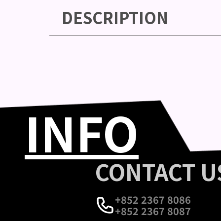
DESCRIPTION
INFO
CONTACT U
+852 2367 8086
+852 2367 8087