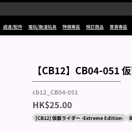
週邊/配件
電玩/動漫玩具
特價專區
預訂商品
寄賣專區
【CB12】CB04-05
cb12_CB04-051
HK$25.00
[CB12] 仮面ライダー -Extreme Edition-
B