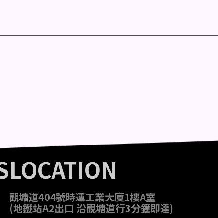
S
LOCATION
觀塘道404號時運工業大廈1樓A室
(地鐵站A2出口 沿觀塘道行3分鐘即達)