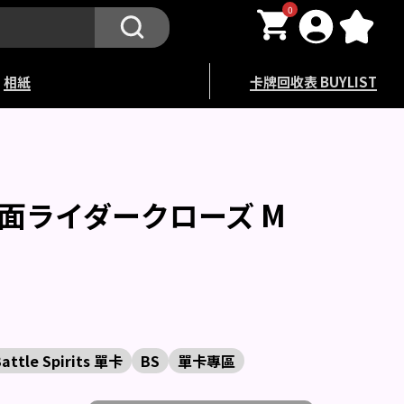
0
相紙
卡牌回收表 BUYLIST
1 仮面ライダークローズ M
attle Spirits 單卡
BS
單卡專區