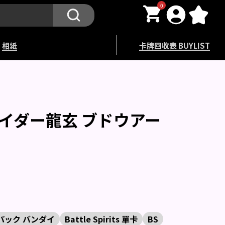
0
相紙
卡牌回收表 BUYLIST
仮面ライダー龍玄 ブドウアー
ーパック バンダイ
Battle Spirits 單卡
BS