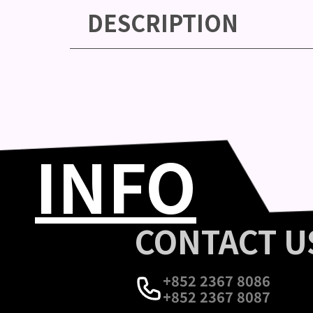
DESCRIPTION
INFO
CONTACT U
+852 2367 8086
+852 2367 8087