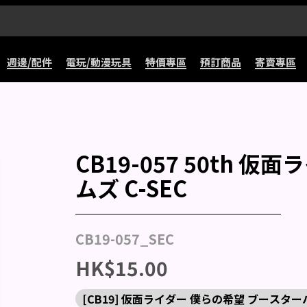
週邊/配件
電玩/動漫玩具
特價專區
預訂商品
寄賣專區
CB19-057 50th 
ムズ C-SEC
CB19-057_SEC
HK$15.00
[CB19] 仮面ライダー 僕らの希望 ブースタ