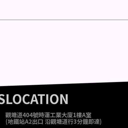
S
LOCATION
觀塘道404號時運工業大廈1樓A室
(地鐵站A2出口 沿觀塘道行3分鐘即達)