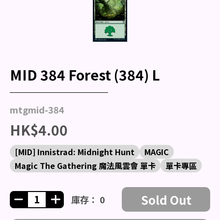
MID 384 Forest (384) L
mtgmid-384
HK$4.00
[MID] Innistrad: Midnight Hunt
MAGIC
Magic The Gathering 魔法風雲會 單卡
單卡專區
Sold Out
庫存： 0