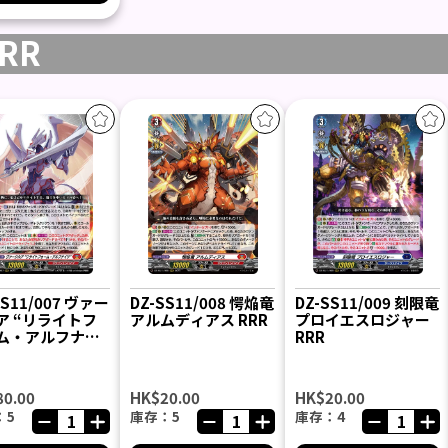
RR
SS11/007 ヴァー
DZ-SS11/008 愕焔竜
DZ-SS11/009 刻限竜
ア “リライトフ
アルムディアス RRR
プロイエスロジャー
ム・アルフナイ
RRR
RRR
80.00
HK$20.00
HK$20.00
：5
庫存：5
庫存：4