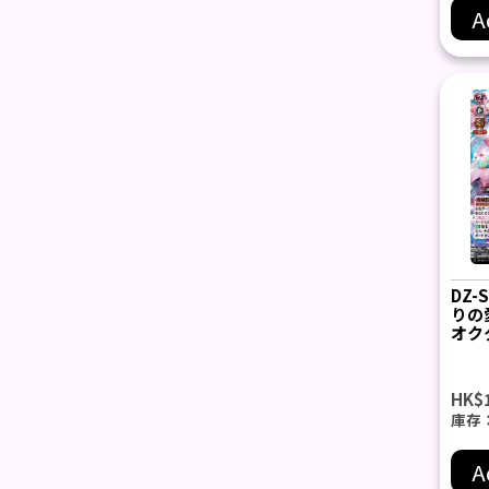
A
DZ-
りの
オク
HK$
庫存
A