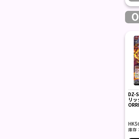
O
DZ-
リッ
ORR
HK$
庫存