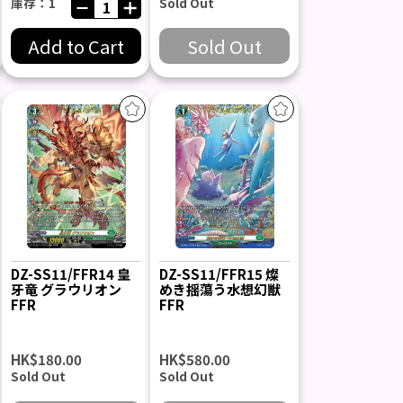
庫存：1
Sold Out
Add to Cart
Sold Out
DZ-SS11/FFR14 皇
DZ-SS11/FFR15 燦
牙竜 グラウリオン
めき揺蕩う水想幻獣
FFR
FFR
HK$180.00
HK$580.00
Sold Out
Sold Out