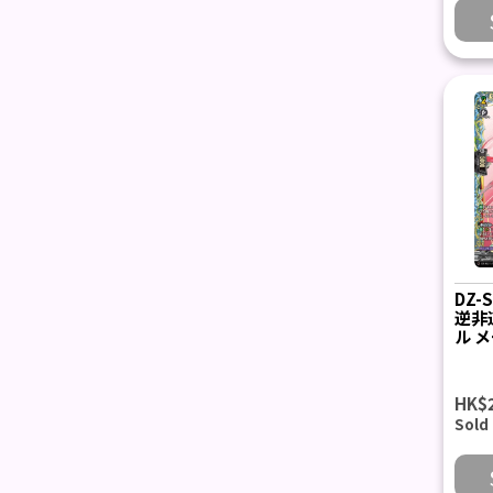
DZ-
逆非
ル メ
HK$
Sold