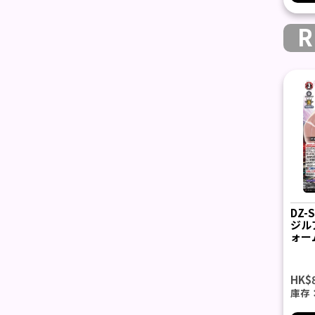
R
DZ-
ジル
ォー
ツ” 
HK$
庫存