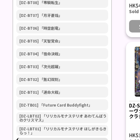
[DZ-BT08] 「零騎転生」
HK$
Sold
[DZ-BT07] 「月牙蒼焔」
[DZ-BT06] 「時空創竜」
[DZ-BT05] 「天智覚命」
[DZ-BT04] 「宿命決戦」
[DZ-BT03] 「次元超躍」
[DZ-BT02] 「無幻双刻」
[DZ-BT01] 「運命大戦」
[DZ-TB01] 「Future Card Buddyfight」
DZ-
ーヴ
クラシ
[DZ-LBT02] 「リリカルモナステリオ あわてんぼう
のクリスマス」
[DZ-LBT01] 「リリカルモナステリオ ほしがきらき
らっ！」
HK$