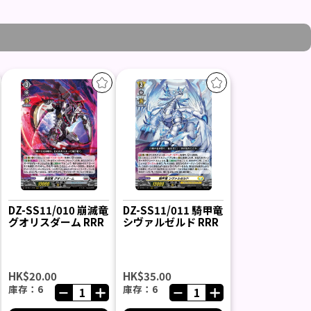
DZ-SS11/010 崩滅竜
DZ-SS11/011 騎甲竜
グオリスダーム RRR
シヴァルゼルド RRR
HK$20.00
HK$35.00
庫存：6
庫存：6