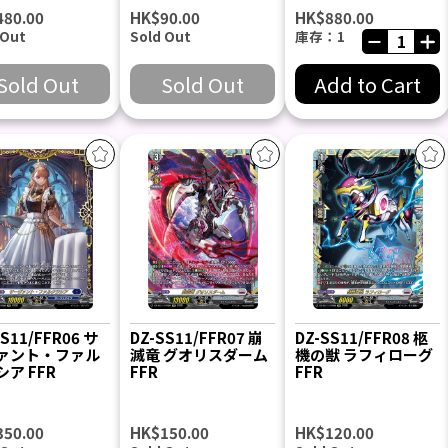
480.00
HK$90.00
HK$880.00
 Out
Sold Out
庫存：1
Sold Out
Sold Out
Add to Cart
SS11/FFR06 サ
DZ-SS11/FFR07 崩
DZ-SS11/FFR08 柩
ァント・ファル
滅竜 グオリスダーム
機の獣 ラフィローグ
ア FFR
FFR
FFR
350.00
HK$150.00
HK$120.00