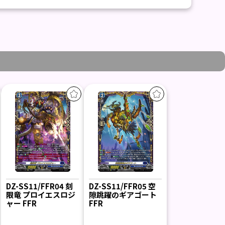
DZ-SS11/FFR04 刻
DZ-SS11/FFR05 空
限竜 プロイエスロジ
隙跳躍のギアゴート
ャー FFR
FFR