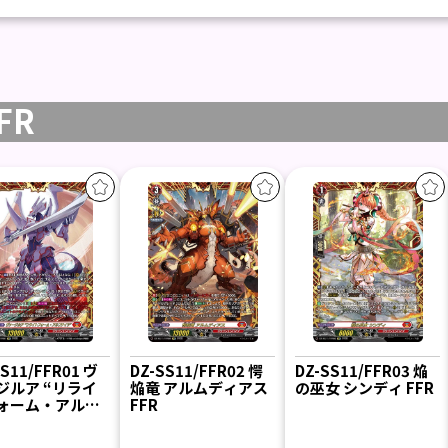
FR
SS11/FFR01 ヴ
DZ-SS11/FFR02 愕
DZ-SS11/FFR03 焔
ジルア “リライ
焔竜 アルムディアス
の巫女 シンディ FFR
ォーム・アルフ
FFR
” FFR