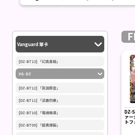
F
Vanguard 單卡
[DZ-BT13] 「幻真星戦」
VG-DZ
[DZ-BT12] 「冥淵葬空」
[DZ-BT11] 「武奏烈華」
DZ-
[DZ-BT10] 「竜魂鳴導」
ァー
トフ
[DZ-BT09] 「超勇爆裂」
ナイツ