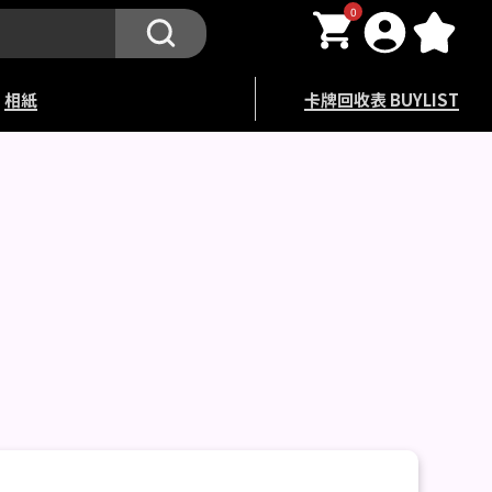
0
相紙
卡牌回收表 BUYLIST