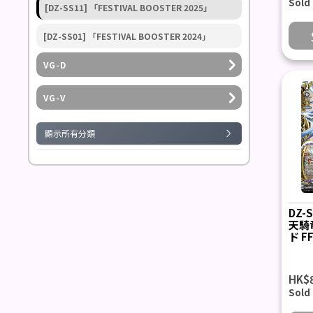
Sold
[DZ-SS11] 「FESTIVAL BOOSTER 2025」
[DZ-SS01] 「FESTIVAL BOOSTER 2024」
VG-D
VG-V
顯示所有分類
DZ-
天騎
ド F
HK$
Sold