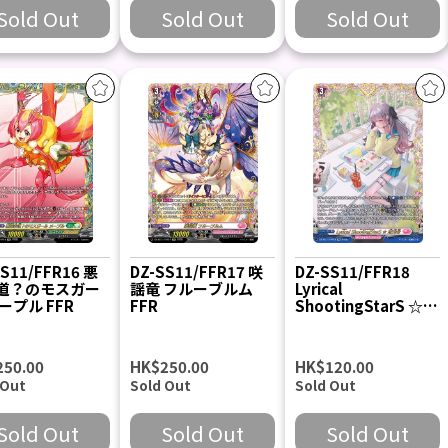
Sold Out
Sold Out
Sold Out
SS11/FFR16 悪
DZ-SS11/FFR17 咲
DZ-SS11/FFR18
道？のモスガー
謡竜 フルーブルム
Lyrical
ープル FFR
FFR
ShootingStarS ☆
増刊号 FFR
250.00
HK$250.00
HK$120.00
 Out
Sold Out
Sold Out
Sold Out
Sold Out
Sold Out