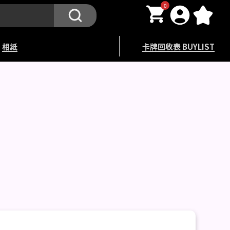
0
相紙
卡牌回收表 BUYLIST