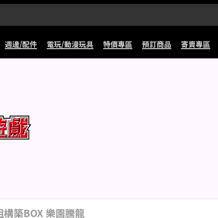
週邊/配件
電玩/動漫玩具
特價專區
預訂商品
寄賣專區
 牌組構築BOX 樂園騰龍