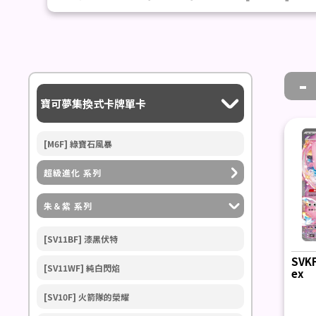
-
寶可夢集換式卡牌單卡
[M6F] 綠寶石風暴
超級進化 系列
朱＆紫 系列
[SV11BF] 漆黑伏特
SVK
[SV11WF] 純白閃焰
ex
[SV10F] 火箭隊的榮耀