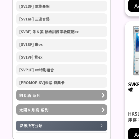
A
[SV2DF] 碟旋暴擊
[SV1aF] 三連音爆
[SVBF] 朱＆紫 頂級訓練家收藏箱ex
[SV1SF] 朱ex
[SV1VF] 紫ex
[SVP1F] ex特別組合
[PROMOF-SV]朱紫 特典卡
SVK
球
劍＆盾 系列
太陽＆月亮 系列
HK$
庫存
顯示所有分類
A