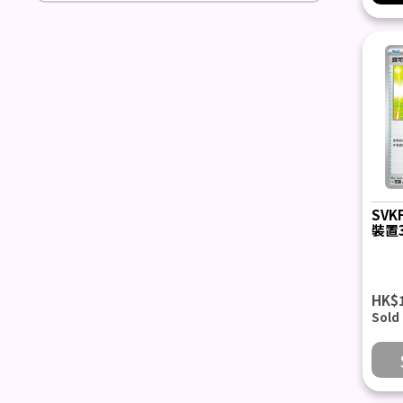
SVK
裝置3
HK$
Sold