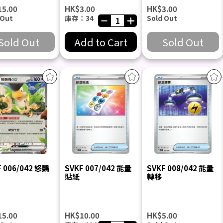
15.00
HK$3.00
HK$3.00
 Out
庫存：34
Sold Out
Sold Out
Add to Cart
Sold Out
F 006/042 怒鸚
SVKF 007/042 能量
SVKF 008/042 能量
貼紙
轉移
15.00
HK$10.00
HK$5.00