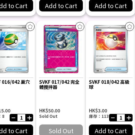
dd to Cart
Add to Cart
Add to Cart
F 016/042 巢穴
SVKF 017/042 完全
SVKF 018/042 高級
體攪拌器
球
15.00
HK$50.00
HK$3.00
：8
Sold Out
庫存：113
dd to Cart
Sold Out
Add to Cart