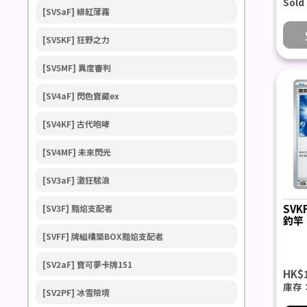
Sold
[SV5aF] 緋紅薄霧
[SV5KF] 狂野之力
[SV5MF] 異度審判
[SV4aF] 閃色寶藏ex
[SV4KF] 古代咆哮
[SV4MF] 未來閃光
[SV3aF] 激狂駭浪
SVK
[SV3F] 黯焰支配者
釣竿
[SVFF] 牌組構築BOX黯焰支配者
[SV2aF] 寶可夢卡牌151
HK$
庫存
[SV2PF] 冰雪險境