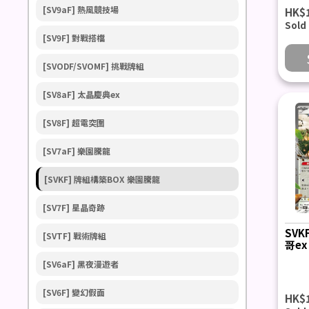
[SV9aF] 熱風競技場
HK$
Sold
[SV9F] 對戰搭檔
[SVODF/SVOMF] 挑戰牌組
[SV8aF] 太晶慶典ex
[SV8F] 超電突圍
[SV7aF] 樂園騰龍
[SVKF] 牌組構築BOX 樂園騰龍
[SV7F] 星晶奇跡
SVK
[SVTF] 戰術牌組
哥ex
[SV6aF] 黑夜漫遊者
[SV6F] 變幻假面
HK$