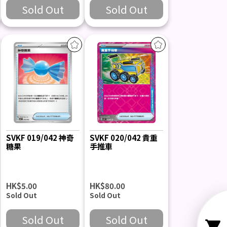
Sold Out
Sold Out
SVKF 019/042 神奇
SVKF 020/042 貴重
糖果
手推車
HK$5.00
HK$80.00
Sold Out
Sold Out
Sold Out
Sold Out